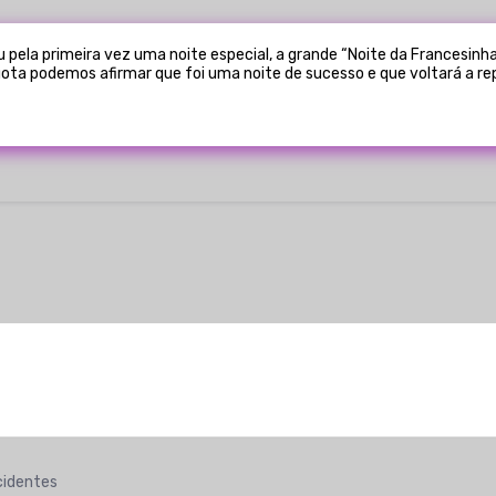
u pela primeira vez uma noite especial, a grande “Noite da Francesinha
ota podemos afirmar que foi uma noite de sucesso e que voltará a rep
n-form id=1215]
cidentes