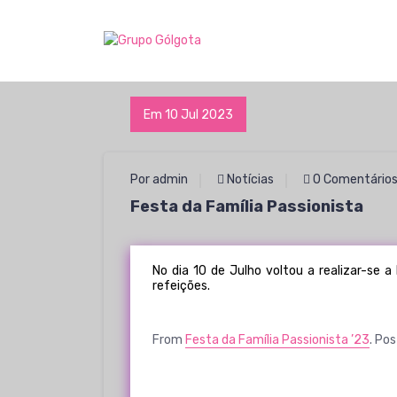
S
a
Expressão cultural e social da espiritualidade passionista.
l
t
a
r
Em 10 Jul 2023
p
a
r
Por admin
Notícias
0 Comentário
a
o
Festa da Família Passionista
c
o
n
No dia 10 de Julho voltou a realizar-se 
t
refeições.
e
ú
d
From
Festa da Família Passionista ’23
. Po
o