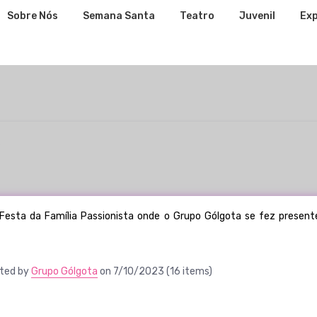
Sobre Nós
Semana Santa
Teatro
Juvenil
Exp
s
a Festa da Família Passionista onde o Grupo Gólgota se fez presen
sted by
Grupo Gólgota
on 7/10/2023 (16 items)