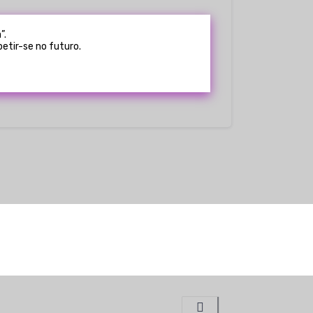
”.
etir-se no futuro.