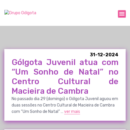
S
a
Expressão cultural e social da espiritualidade passionista.
l
t
a
r
p
a
r
31-12-2024
Gólgota Juvenil atua com
a
o
“Um Sonho de Natal” no
c
Centro Cultural de
o
n
Macieira de Cambra
t
e
No passado dia 29 (domingo) o Gólgota Juvenil aguou em
ú
duas sessões no Centro Cultural de Macieira de Cambra
d
com “Um Sonho de Natal” …
ver mais
o