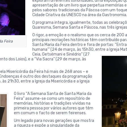
exploram diferentes sonoridades, uma exposição que
apresentação de um livro que perpetua memórias e 
pelos sabores tradicionais da Páscoa com um toque 
Cidade Criativa da UNESCO na área da Gastronomia.
O programa integra, igualmente, todas as celebrações
Quaresma, Semana Santa e Páscoa, nas três igrejas 
O rigor, a emoção e o realismo que os cerca de 200
principais recriações históricas têm contribuído p
a Feira
Santa Maria da Feira dentro e fora de portas: “Entr
humana’” (24 de março, às 15h30, entre a Igreja Matr
Ceia, Getsémani e Sinédrio” (27
to dos Loios), e a “Via Sacra” (29 de março, às
la Misericórdia da Feira há mais de 268 anos – e
as Endoenças é outro dos destaques da programação
s 21h30, entre a Igreja da Misericórdia e a Igreja
O livro “A Semana Santa de Santa Maria da
Feira” assume-se como um repositório de
memórias, histórias e tradições vividas na
primeira pessoa por vários autores que têm
em comum o facto de serem feirenses.
Um legado para novas gerações que mostra
a riqueza e expõe a singularidade da