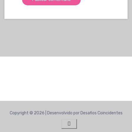
[noptin-form id=1215]
Copyright © 2026 | Desenvolvido por Desafios Coincidentes