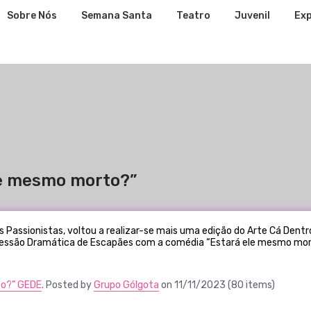
Sobre Nós
Semana Santa
Teatro
Juvenil
Exp
le mesmo morto?”
s Passionistas, voltou a realizar-se mais uma edição do Arte Cá Dent
pressão Dramática de Escapães com a comédia “Estará ele mesmo mo
to?” GEDE
. Posted by
Grupo Gólgota
on 11/11/2023 (80 items)