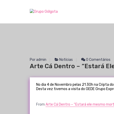
S
a
Expressão cultural e social da espiritualidade passionista.
l
Em 5 Nov, 2023
t
a
r
p
a
r
a
o
Por admin
Notícias
0 Comentários
c
Arte Cá Dentro – “Estará E
o
n
t
No dia 4 de Novembro pelas 21:30h na Cripta do
e
Desta vez tivemos a visita do GEDE Grupo Ex
ú
d
o
From
Arte Cá Dentro – “Estará ele mesmo mor