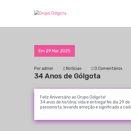
S
a
Expressão cultural e social da espiritualidade passionista.
l
t
a
r
p
a
Em 29 Mar, 2025
r
a
o
Por admin
Notícias
0 Comentários
c
34 Anos de Gólgota
o
n
t
Feliz Aniversário ao Grupo Gólgota!
e
34 anos de história, vida e entrega! No dia 29 d
ú
passionista, levando emoção e significado a cad
d
o