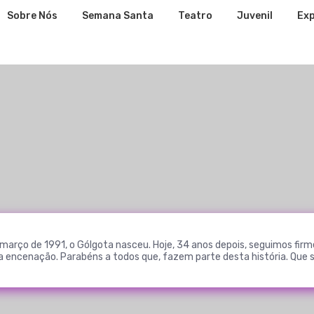
Sobre Nós
Semana Santa
Teatro
Juvenil
Exp
e março de 1991, o Gólgota nasceu. Hoje, 34 anos depois, seguimos firm
a encenação. Parabéns a todos que, fazem parte desta história. Que 