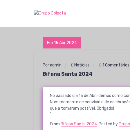
S
a
Expressão cultural e social da espiritualidade passionista.
l
t
a
r
p
Em 15 Abr 2024
a
r
a
Por admin
Notícias
1 Comentários
o
c
Bifana Santa 2024
o
n
t
No passado dia 13 de Abril demos como con
e
Num momento de convívio e de celebração
ú
que a tornaram possível. Obrigado!
d
´
o
From
Bifana Santa 2024
. Posted by
Grupo